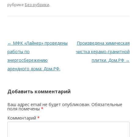
рубрике
Без рубрики
.
Навигация
←
МФК «Лайнер» проведены
Произведена химическая
по
работы по
чистка керамо-гранитной
записям
энергосбережению
плитки. Дом.РФ
→
арендного дома: Дом.РФ.
Добавить комментарий
Ваш адрес email не будет опубликован.
Обязательные
поля помечены
*
Комментарий
*