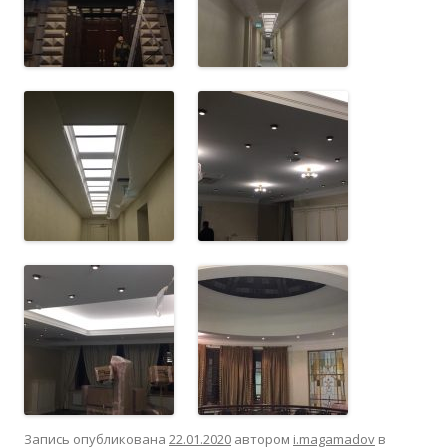
Запись опубликована
22.01.2020
автором
i.magamadov
в