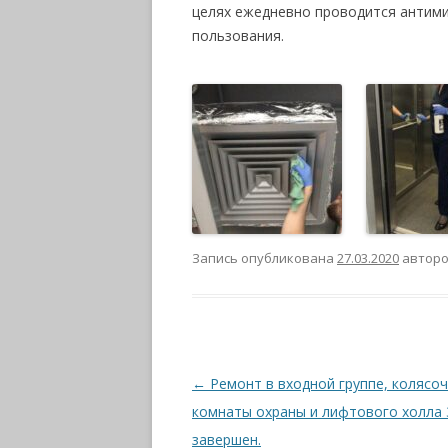
целях ежедневно проводится антим
пользования.
Запись опубликована
27.03.2020
автор
Навигация
←
Ремонт в входной группе, колясоч
по
комнаты охраны и лифтового холла 
записям
завершен.