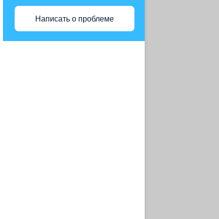
МО Г. СЕРГИЕВ ПОСАД
Написать о проблеме
РЕКОНСТРУКЦИЯ САНАТОРИЯ
АО ГРУППА КОМПАНИЙ
«МЕДСИ»
АФК СИСТЕМА