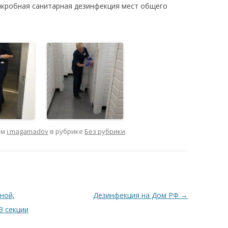
икробная санитарная дезинфекция мест общего
УЧАСТИЕ В УПРАВЛЕНИИ
АРЕНД
МНОГОКВАРТИРНЫМ ДОМОМ
ТЕХНИ
ЛИЦЕНЗИИ И СЕРТИФИКАТЫ
ЖИЛОГ
РАСКРЫТИЕ ИНФОРМАЦИИ
КЛИЕНТЫ
ОТЗЫВЫ
ом
i.magamadov
в рубрике
Без рубрики
.
ной,
Дезинфекция на Дом РФ
→
3 секции