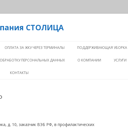
мпания СТОЛИЦА
Перейти
к
ОПЛАТА ЗА ЖКУ ЧЕРЕЗ ТЕРМИНАЛЫ
ПОДДЕРЖИВАЮЩАЯ УБОРКА
содержимому
 ОБРАБОТКУ ПЕРСОНАЛЬНЫХ ДАННЫХ
О КОМПАНИИ
УСЛУГИ
КОМПАНИЯ
ИНФРА
КОНТАКТЫ
ОБСЛУ
ПРЕЗЕНТАЦИЯ
КАПИТ
Ф
КОМАНДА
РЕМОН
ДЕЯТЕЛЬНОСТЬ
ПРОЕК
РАБОТ
НОВОСТИ
нка, д. 10, заказчик ВЭБ РФ, в профилактических
СОПРО