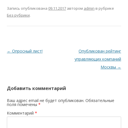
Запись опубликована
09.11.2017
автором
admin
в рубрике
Без рубрики
.
Навигация
←
Опросный лист!
Опубликован рейтинг
по
управляющих компаний
записям
Москвы
→
Добавить комментарий
Ваш адрес email не будет опубликован.
Обязательные
поля помечены
*
Комментарий
*