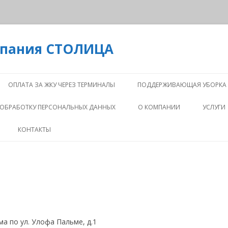
мпания СТОЛИЦА
Перейти
к
ОПЛАТА ЗА ЖКУ ЧЕРЕЗ ТЕРМИНАЛЫ
ПОДДЕРЖИВАЮЩАЯ УБОРКА
содержимому
 ОБРАБОТКУ ПЕРСОНАЛЬНЫХ ДАННЫХ
О КОМПАНИИ
УСЛУГИ
КОМПАНИЯ
ИНФРА
КОНТАКТЫ
ОБСЛУ
ПРЕЗЕНТАЦИЯ
КАПИТ
КОМАНДА
РЕМОН
ДЕЯТЕЛЬНОСТЬ
ПРОЕК
РАБОТ
НОВОСТИ
а по ул. Улофа Пальме, д.1
СОПРО