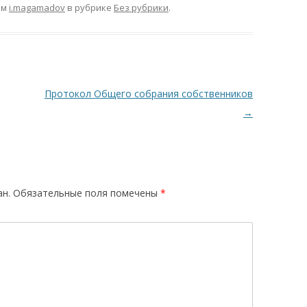
ом
i.magamadov
в рубрике
Без рубрики
.
Протокол Общего собрания собственников
→
ан.
Обязательные поля помечены
*