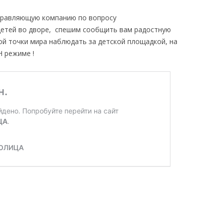
УЧАСТИЕ В УПРАВЛЕНИИ
АРЕНД
правляющую компанию по вопросу
МНОГОКВАРТИРНЫМ ДОМОМ
детей во дворе, спешим сообщить вам радостную
ТЕХНИ
ЛИЦЕНЗИИ И СЕРТИФИКАТЫ
ой точки мира наблюдать за детской площадкой, на
ЖИЛОГ
 режиме !
РАСКРЫТИЕ ИНФОРМАЦИИ
КЛИЕНТЫ
ОТЗЫВЫ