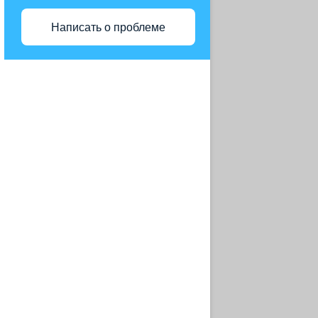
МО Г. СЕРГИЕВ ПОСАД
Написать о проблеме
РЕКОНСТРУКЦИЯ САНАТОРИЯ
АО ГРУППА КОМПАНИЙ
«МЕДСИ»
АФК СИСТЕМА