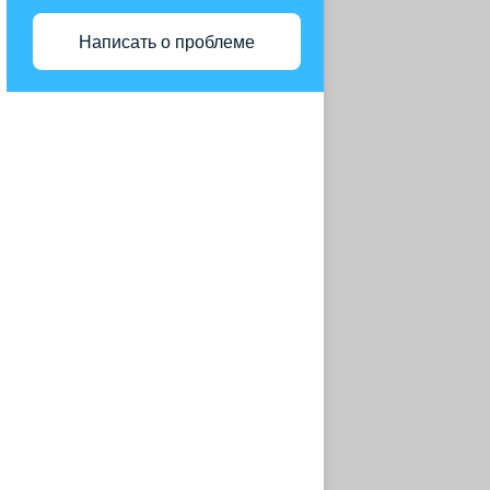
МО Г. СЕРГИЕВ ПОСАД
Написать о проблеме
РЕКОНСТРУКЦИЯ САНАТОРИЯ
АО ГРУППА КОМПАНИЙ
«МЕДСИ»
АФК СИСТЕМА