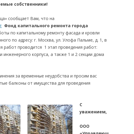
УЧАСТИЕ В УПРАВЛЕНИИ
емые собственники!
АРЕНД
МНОГОКВАРТИРНЫМ ДОМОМ
а» сообщает Вам, что на
ТЕХНИ
ЛИЦЕНЗИИ И СЕРТИФИКАТЫ
т
Фонд капитального ремонта города
ЖИЛОГ
оты по капитальному ремонту фасада и кровли
РАСКРЫТИЕ ИНФОРМАЦИИ
го по адресу: г. Москва, ул. Улофа Пальме, д. 1, в
я работ проводится 1 этап проведения работ:
КЛИЕНТЫ
 инженерного корпуса, а также 1 и 2 секции дома
ОТЗЫВЫ
инения за временные неудобства и просим вас
тые балконы от имущества для проведения
С
уважением,
ООО
«Управляющ