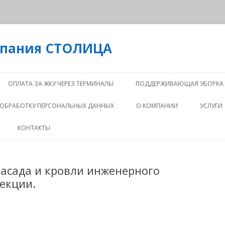
мпания СТОЛИЦА
Перейти
к
ОПЛАТА ЗА ЖКУ ЧЕРЕЗ ТЕРМИНАЛЫ
ПОДДЕРЖИВАЮЩАЯ УБОРКА
содержимому
 ОБРАБОТКУ ПЕРСОНАЛЬНЫХ ДАННЫХ
О КОМПАНИИ
УСЛУГИ
КОМПАНИЯ
ИНФРА
КОНТАКТЫ
ОБСЛУ
ПРЕЗЕНТАЦИЯ
КАПИТ
асада и кровли инженерного
КОМАНДА
РЕМОН
секции.
ДЕЯТЕЛЬНОСТЬ
ПРОЕК
РАБОТ
НОВОСТИ
СОПРО