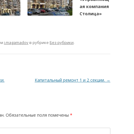
ая компания
Столица»
ом
i.magamadov
в рубрике
Без рубрики
.
и.
Капитальный ремонт 1 и 2 секции.
→
ан.
Обязательные поля помечены
*