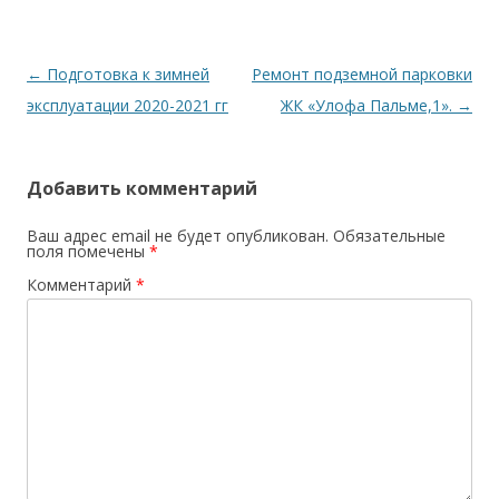
Навигация
←
Подготовка к зимней
Ремонт подземной парковки
по
эксплуатации 2020-2021 гг
ЖК «Улофа Пальме,1».
→
записям
Добавить комментарий
Ваш адрес email не будет опубликован.
Обязательные
поля помечены
*
Комментарий
*