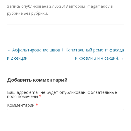
Запись опубликована
27.06.2018
автором
i.magamadov
в
рубрике
Без рубрики
.
Навигация
←
Асфальтирование швов 1
Капитальный ремонт фасада
по
и 2 секции.
и кровли 3 и 4 секций.
→
записям
Добавить комментарий
Ваш адрес email не будет опубликован.
Обязательные
поля помечены
*
Комментарий
*