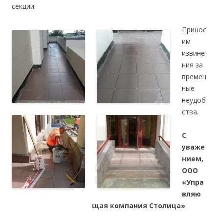
секции.
Принос
им
извине
ния за
времен
ные
неудоб
ства.
С
уваже
нием,
ООО
«Упра
вляю
щая компания Столица»