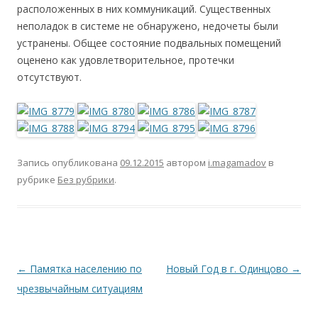
расположенных в них коммуникаций. Существенных
неполадок в системе не обнаружено, недочеты были
устранены. Общее состояние подвальных помещений
оценено как удовлетворительное, протечки
отсутствуют.
Запись опубликована
09.12.2015
автором
i.magamadov
в
рубрике
Без рубрики
.
Навигация
←
Памятка населению по
Новый Год в г. Одинцово
→
по
чрезвычайным ситуациям
записям