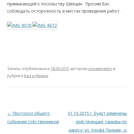
примыкающей к посольству Швеции. Просим Вас
соблюдать осторожность в местах проведения работ.
Запись опубликована
18.09.2015
автором
i.magamadov
в
рубрике
Без рубрики
.
Навигация
←
Протокол общего
01.10.2015 г. будут изменены
по
собрания собственников
действующие тарифы по
записям
адресу: ул. Улофа Пальме, д.