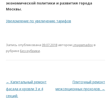
экономической политики и развития города
Москвы.
Уведомление по увеличению тарифов
Запись опубликована
09.07.2018
автором
i.magamadov
в
рубрике
Без рубрики
.
Навигация
←
Капитальный ремонт
Плиточный ремонт
по
фасада и кровли 3 и 4
межсекционных проходов.
→
записям
секций.