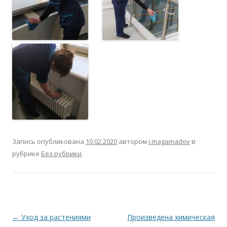
Запись опубликована
10.02.2020
автором
i.magamadov
в
рубрике
Без рубрики
.
Навигация
←
Уход за растениями
Произведена химическая