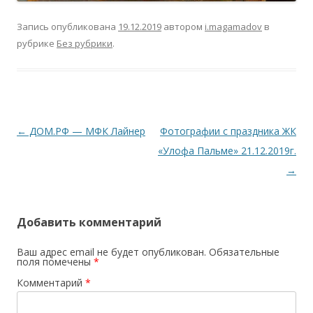
Запись опубликована
19.12.2019
автором
i.magamadov
в
рубрике
Без рубрики
.
Навигация
←
ДОМ.РФ — МФК Лайнер
Фотографии с праздника ЖК
по
«Улофа Пальме» 21.12.2019г.
записям
→
Добавить комментарий
Ваш адрес email не будет опубликован.
Обязательные
поля помечены
*
Комментарий
*